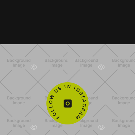
Next post

5 kenmerken van een allround DJ



