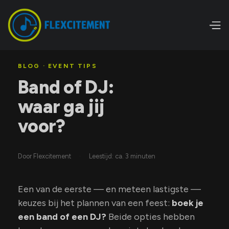
Flexcitement
Blog
/
/
Band vs. DJ
BLOG · EVENT TIPS
Band of DJ:
waar ga jij
voor?
Door Flexcitement
·
Leestijd: ca. 3 minuten
Een van de eerste — en meteen lastigste —
keuzes bij het plannen van een feest:
boek je
een band of een DJ?
Beide opties hebben