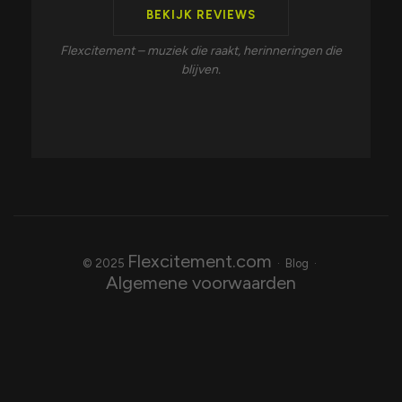
BEKIJK REVIEWS
Flexcitement – muziek die raakt, herinneringen die
blijven.
Flexcitement.com
© 2025
· Blog ·
Algemene voorwaarden
Previous post

DJ Kiezen voor evenement