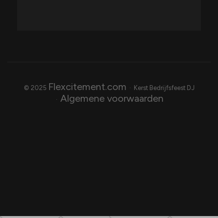
Flexcitement.com
© 2025
· Kerst Bedrijfsfeest DJ
Algemene voorwaarden
·
Previous post

Next post
