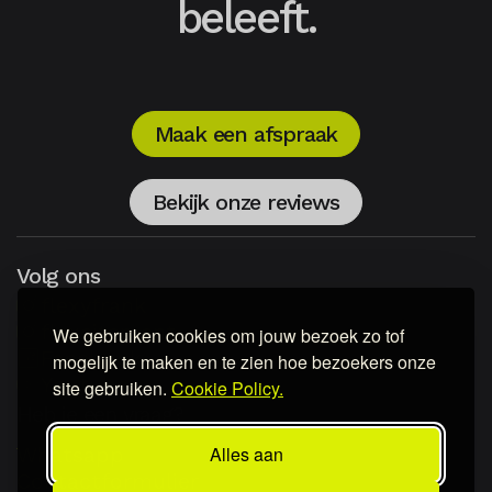
beleeft.
Dankzij brede ervaring zorgen we dat
zowel zakelijke als feestelijke
elementen in balans zijn.
Maak een afspraak
Mogen medewerkers

verzoeknummers aanvragen?
Bekijk onze reviews
Ja – dat kan. We zorgen dat
verzoeknummers passen bij het
Volg ons
moment en de energie op de dansvloer.
flexyfrank
Jullie bepalen vooraf hoe interactief de
flexcitement
We gebruiken cookies om jouw bezoek zo tof
Facebook
avond wordt, zodat iedereen zich
mogelijk te maken en te zien hoe bezoekers onze
Youtube
betrokken voelt.
site gebruiken.
Cookie Policy.
Heb je een vraag?
Alles aan
Whatsapp
Op welke locaties kunnen

Contactformulier