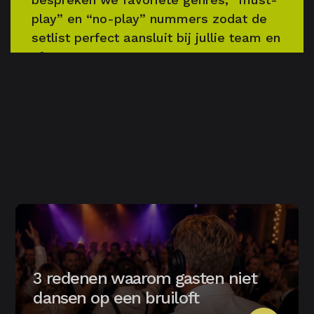
play” en “no-play” nummers zodat de
setlist perfect aansluit bij jullie team en
sfeer.
Wat is inbegrepen qua

techniek en live-acts?
Ons basispakket bevat een
professionele geluids- en lichtset en
intakegesprek. Daarnaast kan je kiezen
voor live acts (zanger, saxofonist, viool)
of verrassende concepten (zoals Disco
Bingo of Silent Disco) om het feest
extra kracht te geven.
3 redenen waarom gasten niet
dansen op een bruiloft