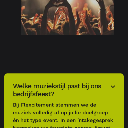
Welke muziekstijl past bij ons

bedrijfsfeest?
Bij Flexcitement stemmen we de
muziek volledig af op jullie doelgroep
én het type event. In een intakegesprek
bespreken we favoriete genres, “must-